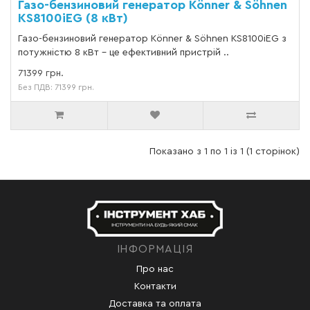
Газо-бензиновий генератор Könner & Söhnen
KS8100iEG (8 кВт)
Газо-бензиновий генератор Könner & Söhnen KS8100iEG з
потужністю 8 кВт - це ефективний пристрій ..
71399 грн.
Без ПДВ: 71399 грн.
Показано з 1 по 1 із 1 (1 сторінок)
ІНФОРМАЦІЯ
Про нас
Контакти
Доставка та оплата