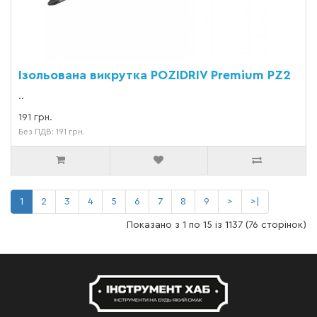
Ізольована викрутка POZIDRIV Premium PZ2
..
191 грн.
Без ПДВ: 191 грн.
1
2
3
4
5
6
7
8
9
>
>|
Показано з 1 по 15 із 1137 (76 сторінок)