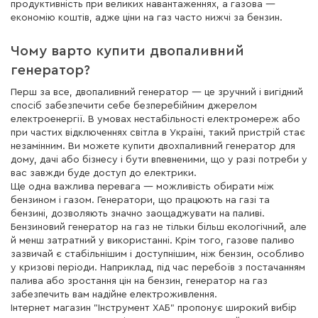
продуктивність при великих навантаженнях, а газова —
економію коштів, адже ціни на газ часто нижчі за бензин.
Чому варто купити двопаливний
генератор?
Перш за все, двопаливний генератор — це зручний і вигідний
спосіб забезпечити себе безперебійним джерелом
електроенергії. В умовах нестабільності електромереж або
при частих відключеннях світла в Україні, такий пристрій стає
незамінним. Ви можете купити двохпаливний генератор для
дому, дачі або бізнесу і бути впевненими, що у разі потреби у
вас завжди буде доступ до електрики.
Ще одна важлива перевага — можливість обирати між
бензином і газом. Генератори, що працюють на газі та
бензині, дозволяють значно заощаджувати на паливі.
Бензиновий генератор на газ не тільки більш екологічний, але
й менш затратний у використанні. Крім того, газове паливо
зазвичай є стабільнішим і доступнішим, ніж бензин, особливо
у кризові періоди. Наприклад, під час перебоїв з постачанням
палива або зростання цін на бензин, генератор на газ
забезпечить вам надійне електроживлення.
Інтернет магазин "Інструмент ХАБ" пропонує широкий вибір