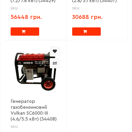
(7.2/7.8 кВт) (34429)
(2.8/3.1 кВт) (34407)
SKU:
SKU:
56448 грн.
30688 грн.
Генератор
газобензиновий
Vulkan SC6000-III
(4.6/5.5 кВт) (34408)
SKU: