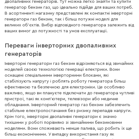
двопаливних генераторів. Тут можна легко знайти та купити
генератор бензин газ, що ідеально підійде для ваших потреб.
В асортименті магазину представлені як компактні інверторні
генератори газ бензин, так і більш потужні моделі для
великих об'єктів. Вибір відповідного генератора залежить від
ваших вимог до потужності та умов експлуатації.
Переваги інверторних двопаливних
генераторів
Інверторні генератори газ бензин відрізняються від звичайних
моделей своєю технологією генерації електрики. Вони
оснащені спеціальними інверторними блоками, які
стабілізують напругу і роблять роботу генератора більш
ефективною та безпечною для електроніки. Це особливо
важливо, якщо ви плануєте підключати до генератора чутливі
пристрої, такі як комп’ютери, телевізори або медичне
обладнання. Інверторний генератор газ бензин забезпечить
стабільне електропостачання без ризику перепадів напруги.
Крім того, інверторні двопаливні генератори є значно
тихішими у роботі порівняно зі звичайними бензиновими
моделями. Вони споживають менше палива, що робить їх ще
більш економічними. У випадку використання газу як