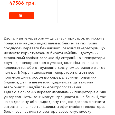
47386 грн.
Двопаливні генератори — це сучасні пристрої, які можуть
працювати на двох видах палива: бензині та газі. Вони
поєднують переваги бензинових і газових генераторів, що
дозволяє користувачам вибирати найбільш доступний і
економічний варіант залежно від ситуації. Такі генератори
зручні для використання в умовах, коли ціни на паливо
коливаються або є труднощі з доступом до одного з видів
палива. В Україні двопаливні генератори стають все
популярнішими, особливо серед власників приватних
будинків, дач та невеликих підприємств, де важлива
автономність і надійність електропостачання.
Однією з основних переваг двопаливних генераторів є їхня
універсальність. Вони можуть працювати як на бензині, так і
на зрідженому або природному газі, що дозволяє знизити
витрати на паливо та підвищити ефективність генератора.
Бензинова частина генератора забезпечує високу