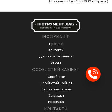
Показано з 1 по 15 із 19 (2 сторінок)
ІНФОРМАЦІЯ
Про нас
Контакти
Доставка та оплата
Угоди
ОСОБИСТИЙ КАБІНЕТ
Виробники
Заказ
Особистий Кабінет
Історія замовлень
Закладки
Розсилка
КОНТАКТИ