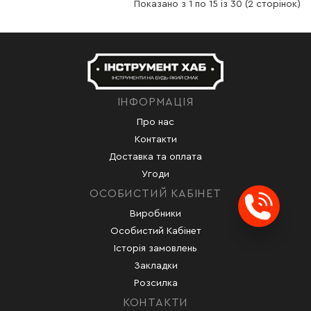
Показано з 1 по 15 із 30 (2 сторінок)
ІНФОРМАЦІЯ
Про нас
Контакти
Доставка та оплата
Угоди
ОСОБИСТИЙ КАБІНЕТ
Виробники
Заказ
Особистий Кабінет
Історія замовлень
Закладки
Розсилка
КОНТАКТИ