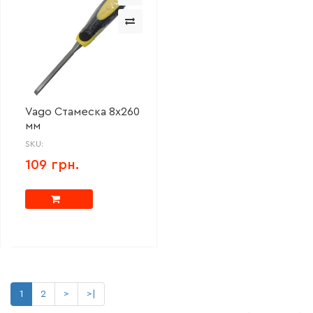
Vago Стамеска 8х260
мм
SKU:
109 грн.
1
2
>
>|