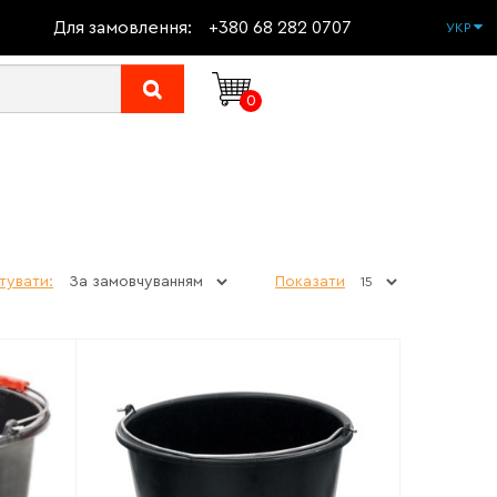
Для замовлення:
+380 68 282 0707
УКР
0
тувати:
Показати