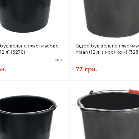
 будівельне пластмасове
Відро будівельне пластма
12 л) (3270)
Maan (12 л, з носиком) (328
SKU:
рн.
77 грн.