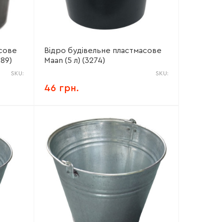
сове
Відро будівельне пластмасове
289)
Maan (5 л) (3274)
SKU:
SKU:
46 грн.