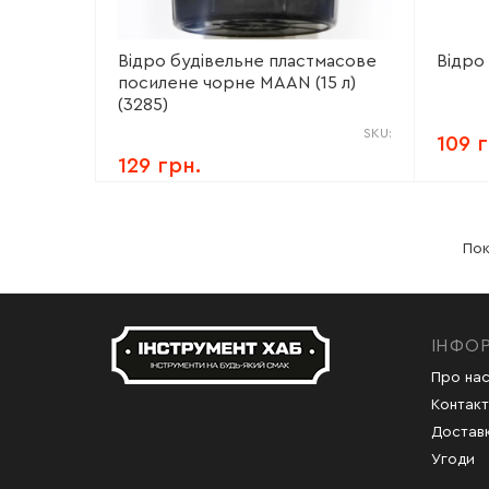
Відро будівельне пластмасове
Відро
посилене чорне MAAN (15 л)
(3285)
SKU:
109 
129 грн.
Пок
ІНФО
Про на
Контакт
Доставк
Угоди