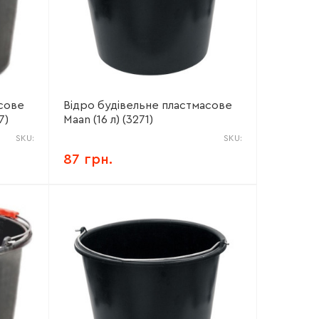
сове
Відро будівельне пластмасове
7)
Maan (16 л) (3271)
SKU:
SKU:
87 грн.