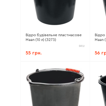
Відро будівельне пластмасове
Відро
Maan (10 л) (3273)
Maan (
SKU:
55 грн.
56 г