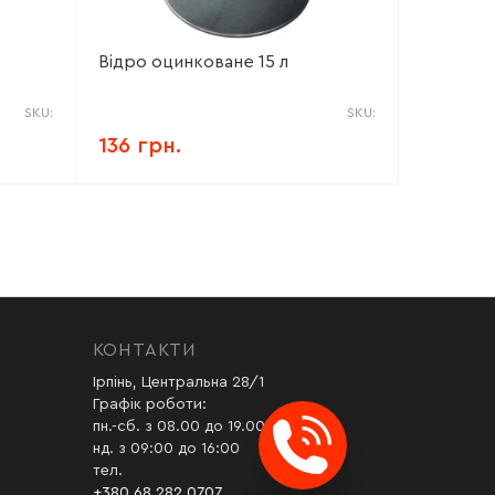
Відро оцинковане 15 л
SKU:
SKU:
136 грн.
КОНТАКТИ
Ірпінь, Центральна 28/1
Графік роботи:
пн.-сб. з 08.00 до 19.00
нд. з 09:00 до 16:00
тел.
+380 68 282 0707