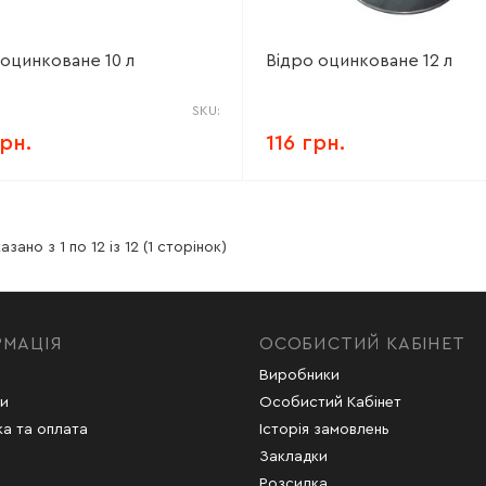
 оцинковане 10 л
Відро оцинковане 12 л
SKU:
грн.
116 грн.
азано з 1 по 12 із 12 (1 сторінок)
РМАЦІЯ
ОСОБИСТИЙ КАБІНЕТ
с
Виробники
и
Особистий Кабінет
а та оплата
Історія замовлень
Закладки
Розсилка