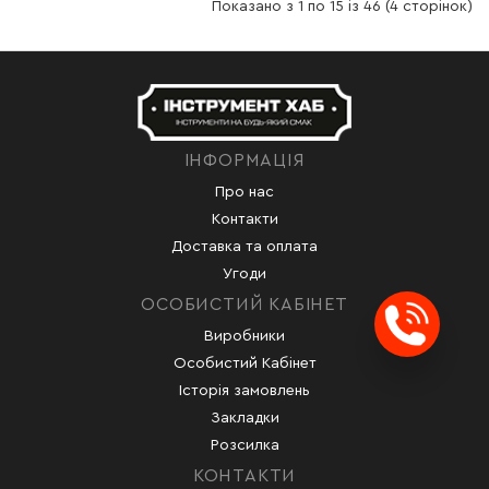
Показано з 1 по 15 із 46 (4 сторінок)
ІНФОРМАЦІЯ
Про нас
Контакти
Доставка та оплата
Угоди
ОСОБИСТИЙ КАБІНЕТ
Виробники
Заказ
Особистий Кабінет
Історія замовлень
Закладки
Розсилка
КОНТАКТИ