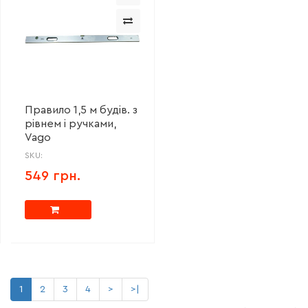
Правило 1,5 м будів. з
рівнем і ручками,
Vago
SKU:
549 грн.
1
2
3
4
>
>|