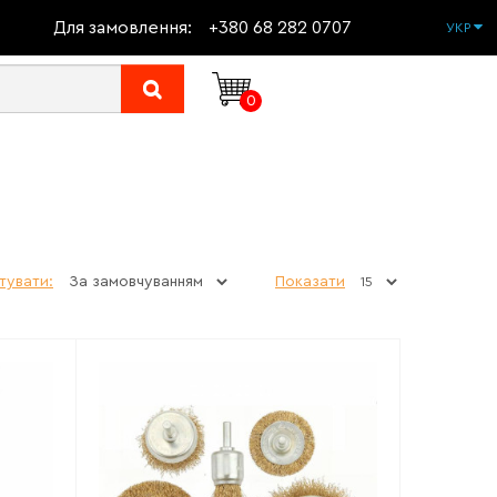
Для замовлення:
+380 68 282 0707
УКР
0
тувати:
Показати