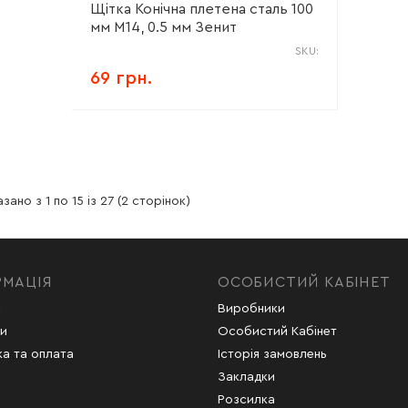
Щітка Конічна плетена сталь 100
мм М14, 0.5 мм Зенит
SKU:
69 грн.
зано з 1 по 15 із 27 (2 сторінок)
РМАЦІЯ
ОСОБИСТИЙ КАБІНЕТ
с
Виробники
и
Особистий Кабінет
а та оплата
Історія замовлень
Закладки
Розсилка