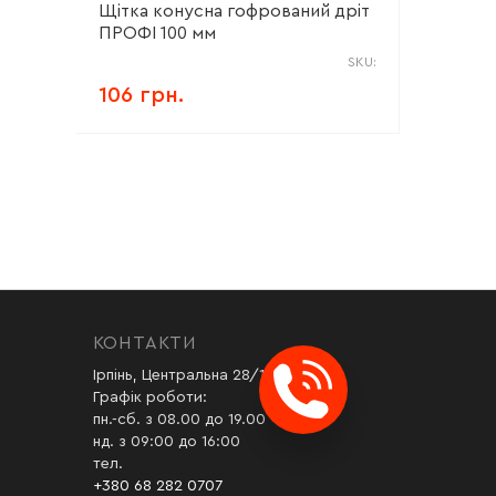
Щітка конусна гофрований дріт
ПРОФІ 100 мм
SKU:
106 грн.
КОНТАКТИ
Ірпінь, Центральна 28/1
Графік роботи:
пн.-сб. з 08.00 до 19.00
нд. з 09:00 до 16:00
тел.
+380 68 282 0707