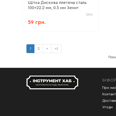
Щітка Дискова плетена сталь
100×22.2 мм, 0.5 мм Зенит
SKU:
59 грн.
1
2
>
>|
Пока
ІНФО
Про на
Контакт
Доставк
Угоди