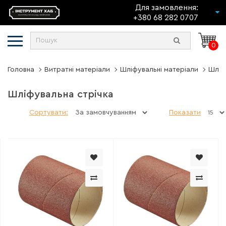
Для замовлення:
+380 68 282 0707
0
Головна
Витратні матеріали
Шліфувальні матеріали
Шліф
Шліфувальна стрічка
Сортувати:
Показати