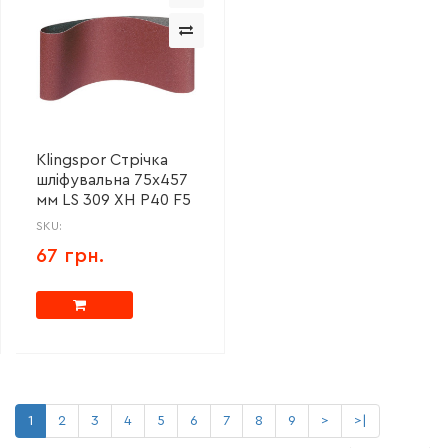
Klingspor Стрічка
шліфувальна 75x457
мм LS 309 XH P40 F5
SKU:
67 грн.
1
2
3
4
5
6
7
8
9
>
>|