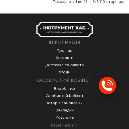
Показано з 1 по 15 із 145 (10 сторінок)
ІНФОРМАЦІЯ
Про нас
Контакти
Доставка та оплата
Угоди
ОСОБИСТИЙ КАБІНЕТ
Виробники
Заказ
Особистий Кабінет
Історія замовлень
Закладки
Розсилка
КОНТАКТИ