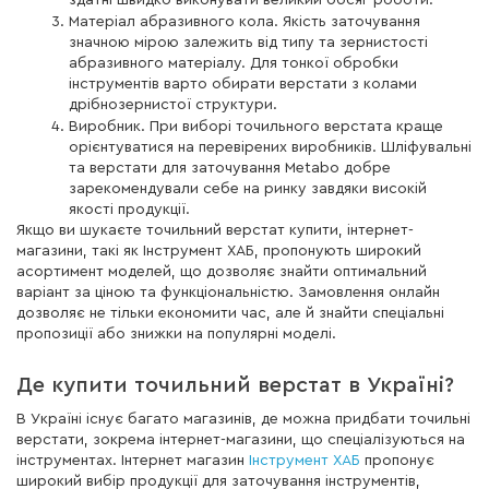
здатні швидко виконувати великий обсяг роботи.
Матеріал абразивного кола. Якість заточування
значною мірою залежить від типу та зернистості
абразивного матеріалу. Для тонкої обробки
інструментів варто обирати верстати з колами
дрібнозернистої структури.
Виробник. При виборі точильного верстата краще
орієнтуватися на перевірених виробників. Шліфувальні
та верстати для заточування Metabo добре
зарекомендували себе на ринку завдяки високій
якості продукції.
Якщо ви шукаєте точильний верстат купити, інтернет-
магазини, такі як Інструмент ХАБ, пропонують широкий
асортимент моделей, що дозволяє знайти оптимальний
варіант за ціною та функціональністю. Замовлення онлайн
дозволяє не тільки економити час, але й знайти спеціальні
пропозиції або знижки на популярні моделі.
Де купити точильний верстат в Україні?
В Україні існує багато магазинів, де можна придбати точильні
верстати, зокрема інтернет-магазини, що спеціалізуються на
інструментах. Інтернет магазин
Інструмент ХАБ
пропонує
широкий вибір продукції для заточування інструментів,