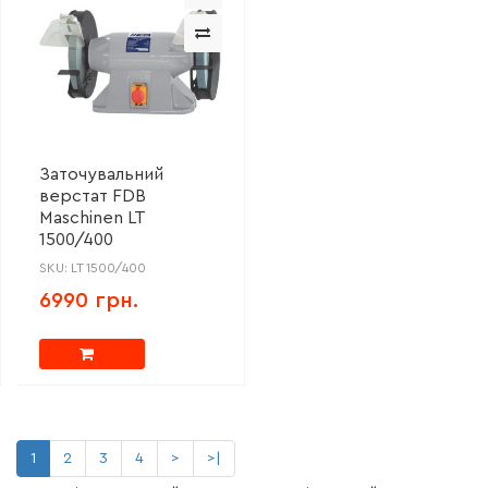
Заточувальний
верстат FDB
Maschinen LT
1500/400
SKU: LT 1500/400
6990 грн.
1
2
3
4
>
>|