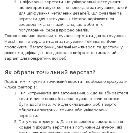
Шліфувальні верстати. Це універсальні інструменти,
що використовуються не лише для заточування, але й
для шліфування металевих деталей. Шліфувальні та
верстати для заточування Metabo вирізняються
високою якістю і надійністю, що робить їх
популярними серед професіоналів.
Також важливо відзначити сучасні верстати для заточування
Maschinen та верстати для заточування Tekhmann. Вони
пропонують багатофункціональні можливості та доступні у
різних модифікаціях, що дозволяє вибрати оптимальний
варіант для конкретних потреб.
Як обрати точильний верстат?
Перед тим як купити точильний верстат, необхідно врахувати
кілька факторів:
Тип інструментів для заточування. Якщо ви збираєтеся
точити лише ножі або леза, ручного точила може
бути достатньо. Але для складніших робіт варто
обирати електричні точила або універсальні
верстати.
Потужність двигуна. Для інтенсивного використання
краще підходять верстати з потужним двигуном, які