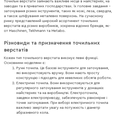
Точильні верстати займають важливе місце в майстернях, на
заводах та в приватних господарствах. Їх головне завдання –
заточування різних інструментів, таких як ножі, леза, свердла,
а також шліфування металевих поверхонь. На сучасному
ринку представлений широкий асортимент точильних
верстатів від різних виробників, зокрема відомих брендів, як-
от Maschinen, Tekhmann та Metabo.
Різновиди та призначення точильних
верстатів
Кожен тип точильного верстата виконує певні функції.
Основними моделями є:
Ручні точила. Це базові інструменти для заточування,
які використовують вручну. Вони мають просту
конструкцію і підходять для невеликих обсягів роботи.
Електричні точила. Вони використовуються для
регулярного заточування інструментів у домашніх
майстернях та на виробництві. Електроточила,
завдяки електроприводу, забезпечують рівномірне і
точне заточування. При виборі електричного точила
важливо звертати увагу на потужність і діаметр
абразивного кола.