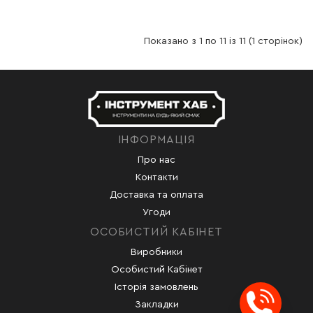
Показано з 1 по 11 із 11 (1 сторінок)
ІНФОРМАЦІЯ
Про нас
Контакти
Доставка та оплата
Угоди
ОСОБИСТИЙ КАБІНЕТ
Виробники
Особистий Кабінет
Історія замовлень
Закладки
Заказ