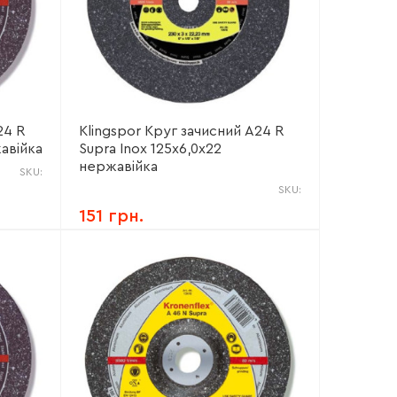
24 R
Klingspor Круг зачисний А24 R
жавійка
Supra Inox 125х6,0х22
нержавійка
SKU:
SKU:
151 грн.