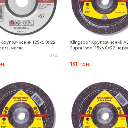
 Круг зачисний 125х6,0х22
Klingspor Круг зачисний А
pert, метал
Supra Inox 115х6,0х22 нер
SKU:
рн.
131 грн.