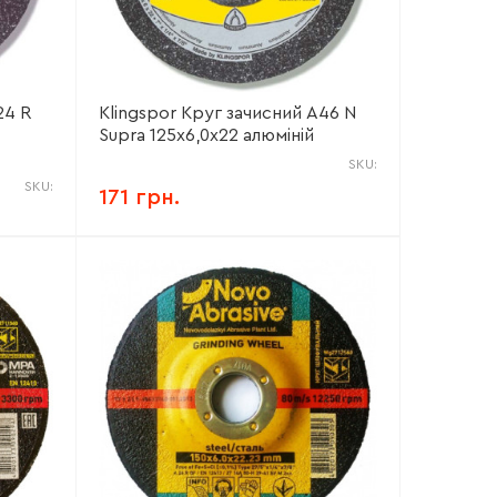
24 R
Klingspor Круг зачисний А46 N
Supra 125х6,0х22 алюміній
SKU:
SKU:
171 грн.