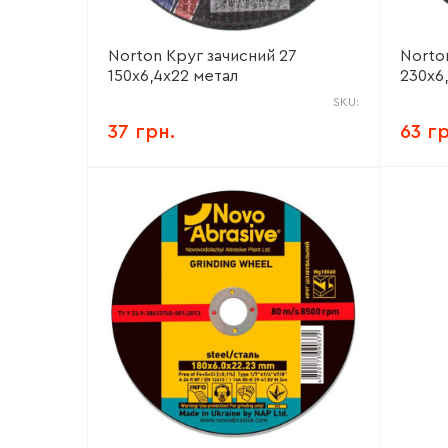
Norton Круг зачисний 27
Norto
150х6,4х22 метал
230х6
SKU:
37 грн.
63 г