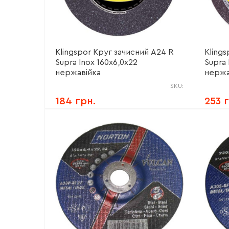
Klingspor Круг зачисний А24 R
Kling
Supra Inox 160х6,0х22
Supra 
нержавійка
нержа
SKU:
184 грн.
253 