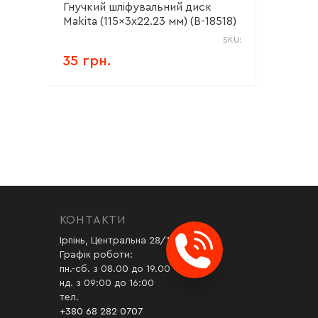
Гнучкий шліфувальний диск
Makita (115x3х22.23 мм) (B-18518)
SKU:
35 грн.
КОНТАКТИ
Ірпінь, Центральна 28/1
Графік роботи:
пн.-сб. з 08.00 до 19.00
нд. з 09:00 до 16:00
тел.
+380 68 282 0707