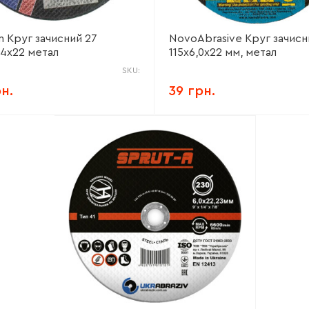
n Круг зачисний 27
NovoAbrasive Круг зачисн
,4х22 метал
115х6,0х22 мм, метал
SKU:
рн.
39 грн.