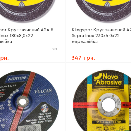
spor Круг зачисний А24 R
Klingspor Круг зачисний А
Inox 180х8,0х22
Supra Inox 230х6,0х22
війка
нержавійка
SKU:
грн.
347 грн.