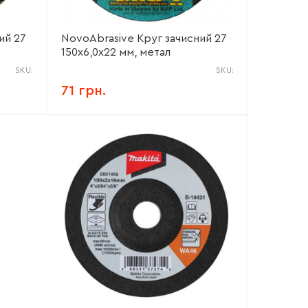
ий 27
NovoAbrasive Круг зачисний 27
150х6,0х22 мм, метал
SKU:
SKU:
71 грн.