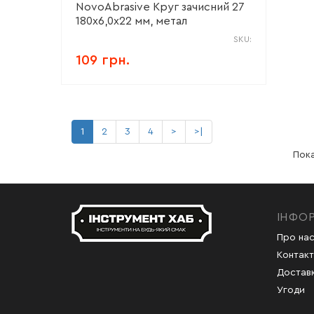
NovoAbrasive Круг зачисний 27
180х6,0х22 мм, метал
SKU:
109 грн.
1
2
3
4
>
>|
Пока
ІНФО
Про на
Контакт
Доставк
Угоди