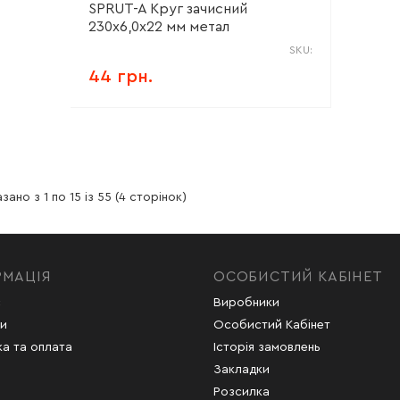
SPRUT-A Круг зачисний
230х6,0х22 мм метал
SKU:
44 грн.
зано з 1 по 15 із 55 (4 сторінок)
РМАЦІЯ
ОСОБИСТИЙ КАБІНЕТ
с
Виробники
и
Особистий Кабінет
а та оплата
Історія замовлень
Закладки
Розсилка