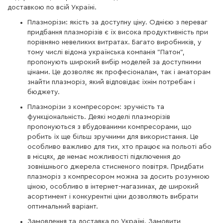
доставкою по всій Україні.
Плазморізи: якість за доступну ціну. Однією з переваг
придбання плазморізів є їх висока продуктивність при
порівняно невеликих витратах. Багато виробників, у
тому числі відома українська компанія "Патон",
пропонують широкий вибір моделей за доступними
цінами. Це дозволяє як професіоналам, так і аматорам
знайти плазморіз, який відповідає їхнім потребам і
бюджету.
Плазморізи з компресором: зручність та
функціональність. Деякі моделі плазморізів
пропонуються з вбудованими компресорами, що
робить їх ще більш зручними для використання. Це
особливо важливо для тих, хто працює на польоті або
в місцях, де немає можливості підключення до
зовнішнього джерела стисненого повітря. Придбати
плазморіз з компресором можна за досить розумною
ціною, особливо в інтернет-магазинах, де широкий
асортимент і конкурентні ціни дозволяють вибрати
оптимальний варіант.
Замовлення та доставка по Україні. Замовити