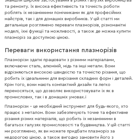
знайшли широке застосування в різних галузях виробництва
та ремонту. Їх висока ефективність та точність роботи
роблять їх незамінними помічниками як для професійних
майстрів, так і для домашніх виробників. У цій статті ми
детальніше розглянемо переваги плазморізів, різноманітні
моделі, їхні функції та можливості, а також де можна купити
плазморіз за доступною ціною.
Переваги використання плазморізів
Плазморізи здатні працювати з різними матеріалами,
включаючи сталь, алюміній, мідь та інші метали. Вони
відрізняються високою швидкістю та точністю різання, що
робить їх ідеальними для вирізання складних форм і деталей.
Крім того, вони мають компактний дизайн та легко
переносяться, що дозволяє використовувати їх як в
промислових, так і в домашніх умовах.ї
Плазморізи - це необхідний інструмент для будь-якого, хто
працює з металом. Вони забезпечують точне та ефективне
різання різних матеріалів, що робить їх незамінними в
багатьох галузях промисловості та будівництва. У цій статті
ми розглянемо, як ви можете придбати плазморіз за
недорогою ціною, а також вигодно замовити його з