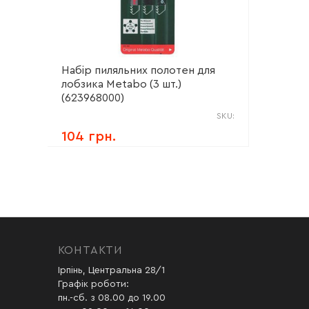
Набір пиляльних полотен для
лобзика Metabo (3 шт.)
(623968000)
SKU:
104 грн.
КОНТАКТИ
Ірпінь, Центральна 28/1
Графік роботи:
пн.-сб. з 08.00 до 19.00