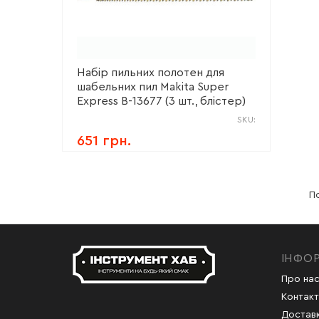
Набір пильних полотен для
шабельних пил Makita Super
Express B-13677 (3 шт., блістер)
SKU:
651 грн.
По
ІНФО
Про на
Контакт
Доставк