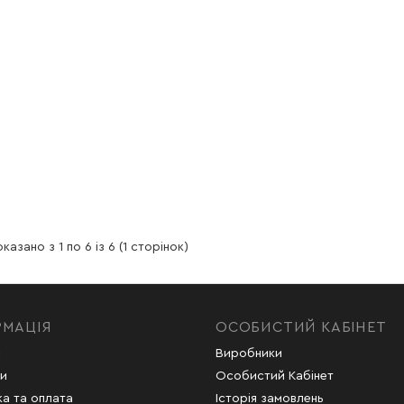
казано з 1 по 6 із 6 (1 сторінок)
РМАЦІЯ
ОСОБИСТИЙ КАБІНЕТ
с
Виробники
и
Особистий Кабінет
а та оплата
Історія замовлень