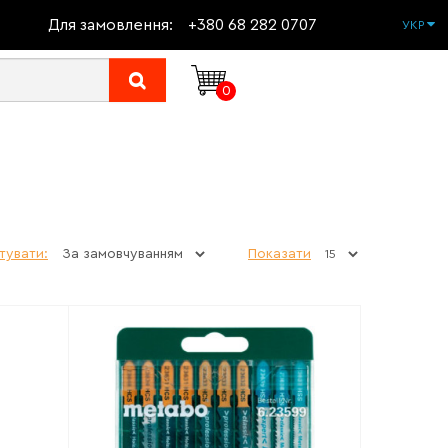
Для замовлення:
+380 68 282 0707
УКР
0
тувати:
Показати