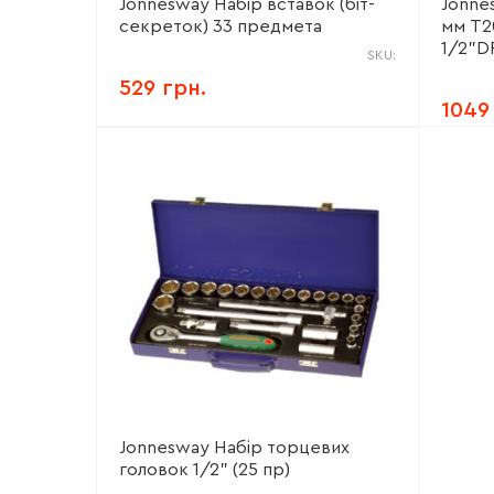
Jonnesway Набір вставок (біт-
Jonne
секреток) 33 предмета
мм Т2
1/2"DR
SKU:
529 грн.
1049
Jonnesway Набір торцевих
головок 1/2" (25 пр)