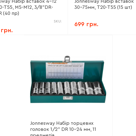
sway Набір вставок 4-12
Jonnesway Набір вставок 
0-Т55, М5-М12, 3/8"DR-
30-75мм, Т20-Т55 (15 шт)
 (40 пр)
SKU:
699 грн.
 грн.
Jonnesway Набір торцевих
головок 1/2" DR 10-24 мм, 11
предметів