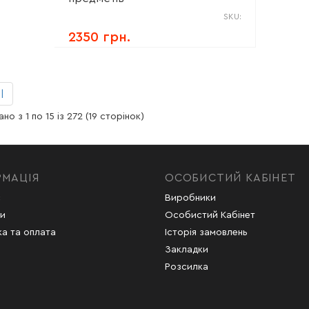
SKU:
2350 грн.
|
но з 1 по 15 із 272 (19 сторінок)
РМАЦІЯ
ОСОБИСТИЙ КАБІНЕТ
с
Виробники
и
Особистий Кабінет
а та оплата
Історія замовлень
Закладки
Розсилка