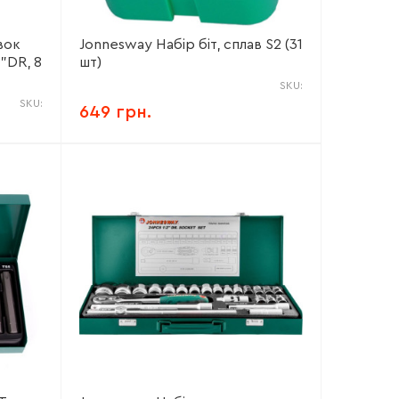
вок
Jonnesway Набір біт, сплав S2 (31
"DR, 8
шт)
SKU:
SKU:
649 грн.