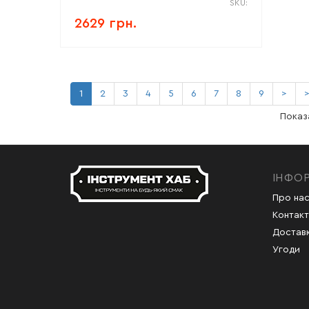
SKU:
2629 грн.
1
2
3
4
5
6
7
8
9
>
>
Показа
ІНФО
Про на
Контакт
Доставк
Угоди