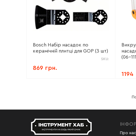
Bosch Набір насадок по
Викру
керамічній плитці для GOP (3 шт)
насадк
(06-11
SKU:
869 грн.
1194
По
ІНФО
Про на