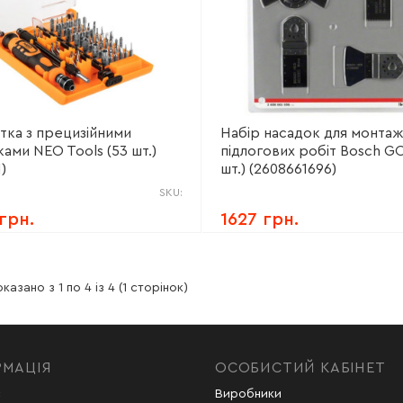
тка з прецизійними
Набір насадок для монта
ами NEO Tools (53 шт.)
підлогових робіт Bosch G
1)
шт.) (2608661696)
SKU:
 грн.
1627 грн.
казано з 1 по 4 із 4 (1 сторінок)
РМАЦІЯ
ОСОБИСТИЙ КАБІНЕТ
с
Виробники