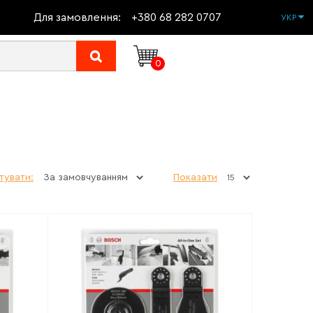
Для замовлення:
+380 68 282 0707
УКР
0
тувати:
Показати