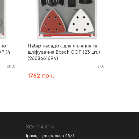
жно-
Набір насадок для пиляння та
OP (4
шліфування Bosch GOP (23 шт.)
(2608661694)
SKU:
SKU:
1762 грн.
КОНТАКТИ
Ірпінь, Центральна 28/1