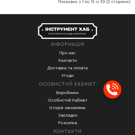
Показано з 1 по 15 із 30 (2 сторінок)
ІНФОРМАЦІЯ
Про нас
Контакти
Доставка та оплата
Угоди
ОСОБИСТИЙ КАБІНЕТ
Виробники
Заказ
Особистий Кабінет
Історія замовлень
Закладки
Розсилка
КОНТАКТИ