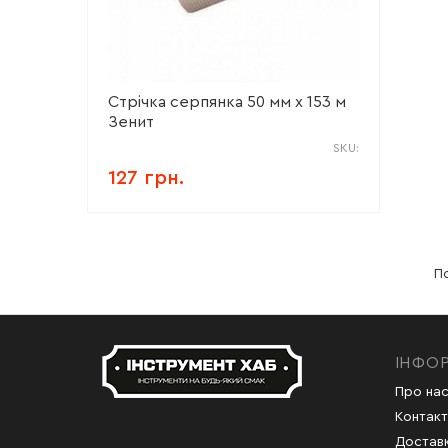
Стрічка серпянка 50 мм х 153 м
Зенит
SKU:
127 грн.
По
ІНФО
Про на
Контакт
Доставк