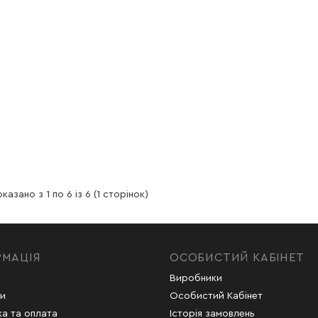
казано з 1 по 6 із 6 (1 сторінок)
РМАЦІЯ
ОСОБИСТИЙ КАБІНЕТ
с
Виробники
и
Особистий Кабінет
а та оплата
Історія замовлень