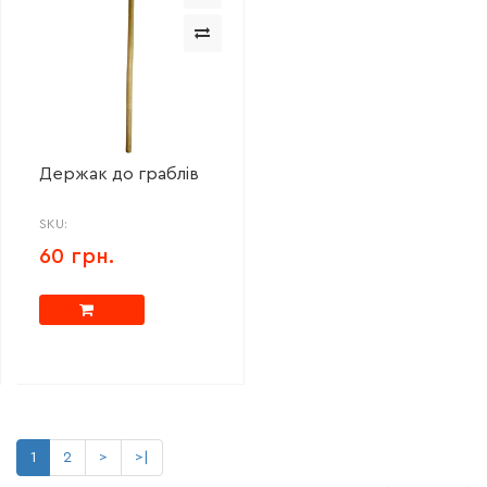
Держак до граблів
SKU:
60 грн.
1
2
>
>|