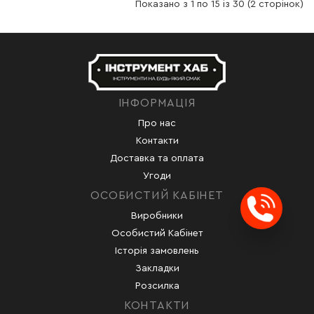
Показано з 1 по 15 із 30 (2 сторінок)
ІНФОРМАЦІЯ
Про нас
Контакти
Доставка та оплата
Угоди
ОСОБИСТИЙ КАБІНЕТ
Виробники
Заказ
Особистий Кабінет
Історія замовлень
Закладки
Розсилка
КОНТАКТИ