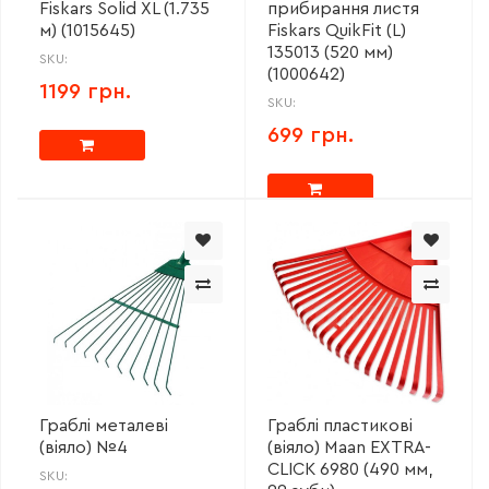
Fiskars Solid XL (1.735
прибирання листя
м) (1015645)
Fiskars QuikFit (L)
135013 (520 мм)
SKU:
(1000642)
1199 грн.
SKU:
699 грн.
Граблі металеві
Граблі пластикові
(віяло) №4
(віяло) Maan EXTRA-
CLICK 6980 (490 мм,
SKU: