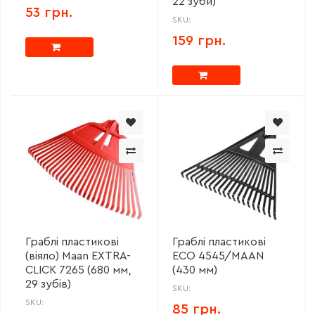
22 зуби)
53 грн.
SKU:
159 грн.
Граблі пластикові
Граблі пластикові
(віяло) Maan EXTRA-
ECO 4545/MAAN
CLICK 7265 (680 мм,
(430 мм)
29 зубів)
SKU:
SKU:
85 грн.