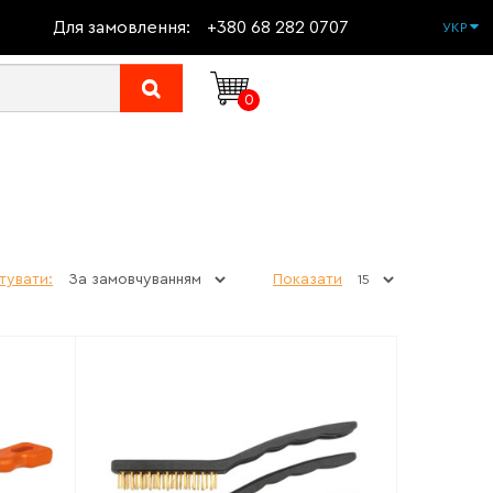
Для замовлення:
+380 68 282 0707
УКР
0
тувати:
Показати