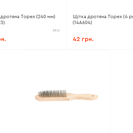
 дротяна Topex (240 мм)
Щітка дротяна Topex (4 р
23)
(14A604)
SKU:
рн.
42 грн.