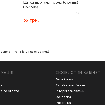
Щітка дротяна Topex (6 рядів)
(14A606)
SKU:
53 грн.
зано з 1 по 15 із 24 (2 сторінок)
РМАЦІЯ
ОСОБИСТИЙ КАБІНЕТ
с
Виробники
и
Особистий Кабінет
а та оплата
Історія замовлень
Закладки
Розсилка