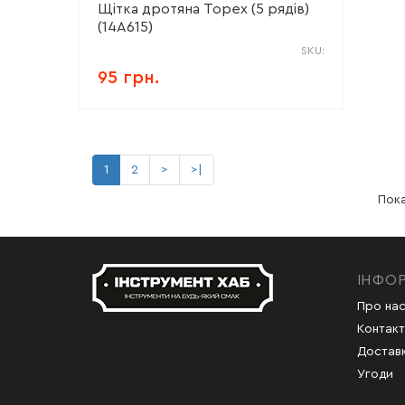
Щітка дротяна Topex (5 рядів)
(14A615)
SKU:
95 грн.
1
2
>
>|
Пока
ІНФО
Про на
Контакт
Доставк
Угоди