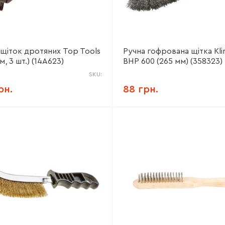
 щіток дротяних Top Tools
Ручна гофрована щітка Kli
м, 3 шт.) (14A623)
BHP 600 (265 мм) (358323)
SKU:
рн.
88 грн.