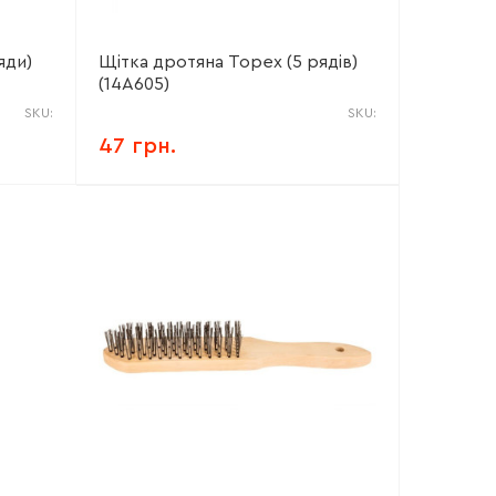
яди)
Щітка дротяна Topex (5 рядів)
(14A605)
SKU:
SKU:
47 грн.