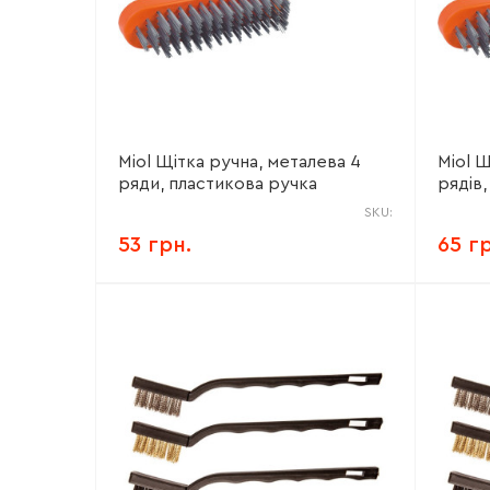
Miol Щітка ручна, металева 4
Miol Щ
ряди, пластикова ручка
рядів
SKU:
53 грн.
65 г