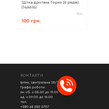
Щітка дротяна Topex (6 рядів)
(14A616)
SKU:
100 грн.
КОНТАКТИ
Ірпінь, Центральна 28/1
Графік роботи:
пн.-сб. з 08.00 до 19.00
нд. з 09:00 до 16:00
тел.
+380 68 282 0707