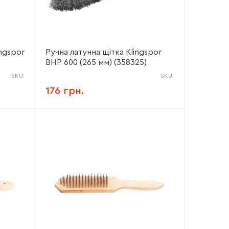
ngspor
Ручна латунна щітка Klingspor
BHP 600 (265 мм) (358325)
SKU:
SKU:
176 грн.