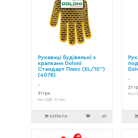
Рукавиці будівельні з
Рук
крапками Doloni
под
Стандарт Плюс (XL/10")
Dol
(4078)
..
..
27 гр
31 грн.
Без П
Без ПДВ: 31 грн.
КУПИТИ