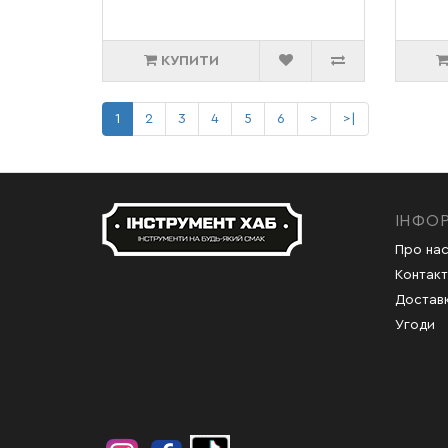
КУПИТИ
1
2
3
4
5
6
>
>|
ІНФО
Про на
Контакт
Доставк
Угоди