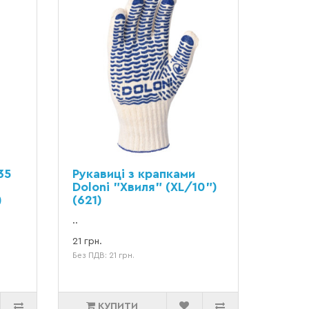
35
Рукавиці з крапками
Doloni "Хвиля" (XL/10")
)
(621)
..
21 грн.
Без ПДВ: 21 грн.
КУПИТИ