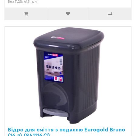
Без ПДВ: 445 грн.
Відро для сміття з педаллю Eurogold Bruno
(16 л) (841116/1)