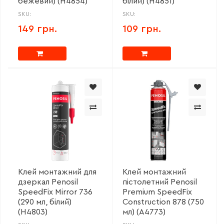
бежевий) (H4854)
білий) (H4851)
SKU:
SKU:
149 грн.
109 грн.
Клей монтажний для
Клей монтажний
дзеркал Penosil
пістолетний Penosil
SpeedFix Mirror 736
Premium SpeedFix
(290 мл, білий)
Construction 878 (750
(H4803)
мл) (A4773)