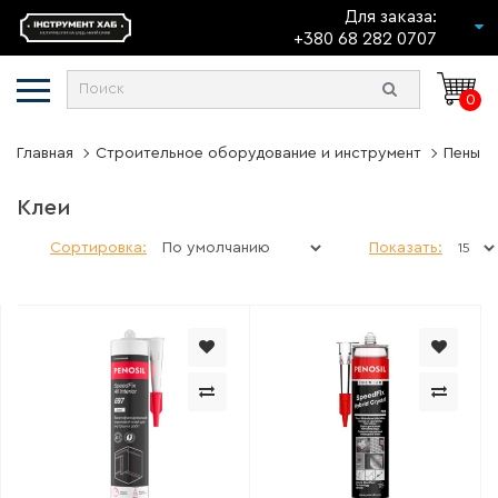
Для заказа:
+380 68 282 0707
0
Главная
Строительное оборудование и инструмент
Пены, 
Клеи
Сортировка:
Показать: