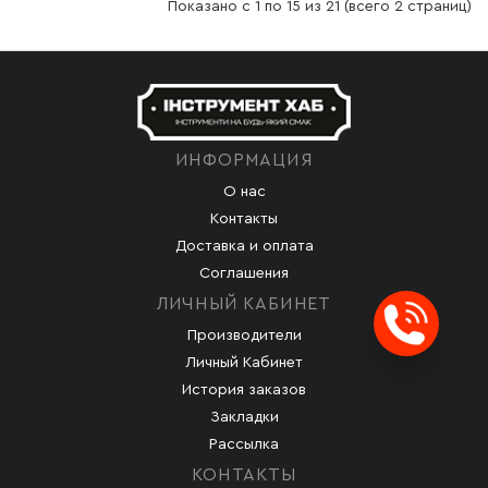
Показано с 1 по 15 из 21 (всего 2 страниц)
ИНФОРМАЦИЯ
О нас
Контакты
Доставка и оплата
Соглашения
ЛИЧНЫЙ КАБИНЕТ
Производители
Заказ
Личный Кабинет
История заказов
Закладки
Рассылка
КОНТАКТЫ