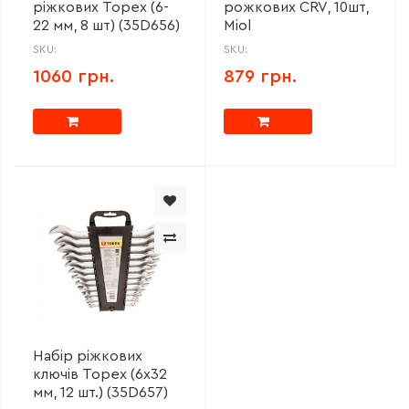
ріжкових Topex (6-
рожкових CRV, 10шт,
22 мм, 8 шт) (35D656)
Miol
SKU:
SKU:
1060 грн.
879 грн.
Набір ріжкових
ключів Topex (6х32
мм, 12 шт.) (35D657)