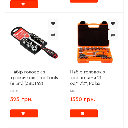
Набір головок з
Набір головок з
тріскачкою Top Tools
трещітками 21
(8 шт.) (38D142)
од"1/2", Polax
SKU:
SKU:
325 грн.
1550 грн.