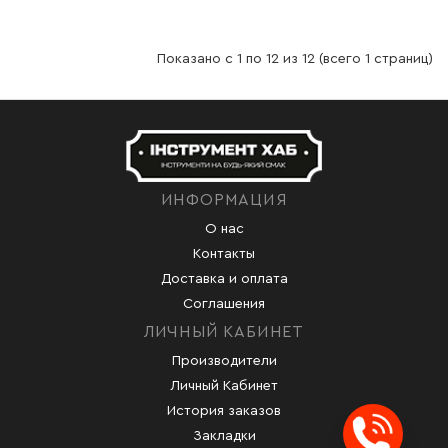
Показано с 1 по 12 из 12 (всего 1 страниц)
ИНФОРМАЦИЯ
О нас
Контакты
Доставка и оплата
Соглашения
ЛИЧНЫЙ КАБИНЕТ
Производители
Личный Кабинет
История заказов
Закладки
Заказ