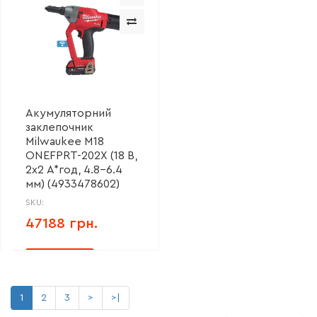
Акумуляторний
заклепочник
Milwaukee M18
ONEFPRT-202X (18 В,
2х2 А*год, 4.8-6.4
мм) (4933478602)
SKU:
47188 грн.
1
2
3
>
>|