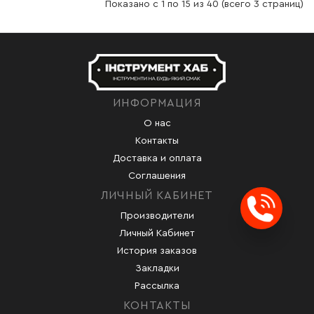
Показано с 1 по 15 из 40 (всего 3 страниц)
ИНФОРМАЦИЯ
О нас
Контакты
Доставка и оплата
Соглашения
ЛИЧНЫЙ КАБИНЕТ
Производители
Заказ
Личный Кабинет
История заказов
Закладки
Рассылка
КОНТАКТЫ