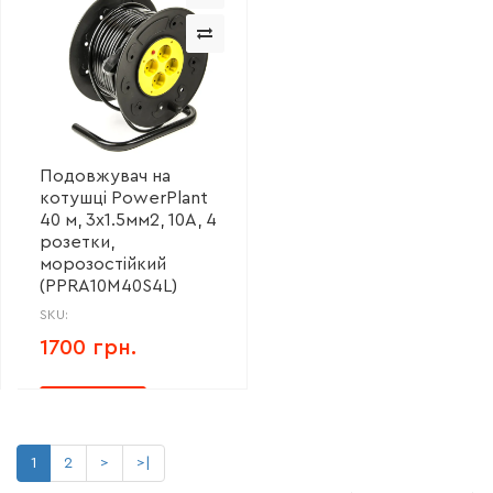
Подовжувач на
котушці PowerPlant
40 м, 3x1.5мм2, 10А, 4
розетки,
морозостійкий
(PPRA10M40S4L)
SKU:
1700 грн.
1
2
>
>|