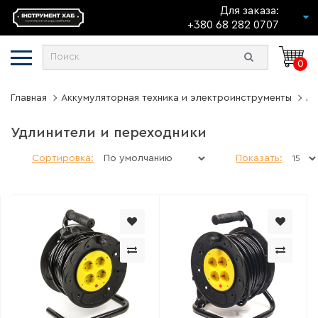
Для заказа:
+380 68 282 0707
0
Главная
Аккумуляторная техника и электроинструменты
Ак
Удлинители и переходники
Сортировка:
Показать: