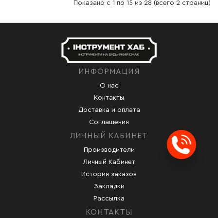
Показано с 1 по 15 из 28 (всего 2 страниц)
ИНФОРМАЦИЯ
О нас
Контакты
Доставка и оплата
Соглашения
ЛИЧНЫЙ КАБИНЕТ
Производители
Заказ
Личный Кабинет
История заказов
Закладки
Рассылка
КОНТАКТЫ