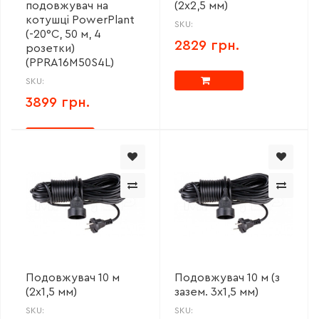
подовжувач на
(2х2,5 мм)
котушці PowerPlant
SKU:
(-20°С, 50 м, 4
2829 грн.
розетки)
(PPRA16M50S4L)
SKU:
3899 грн.
Подовжувач 10 м
Подовжувач 10 м (з
(2х1,5 мм)
зазем. 3х1,5 мм)
SKU:
SKU: