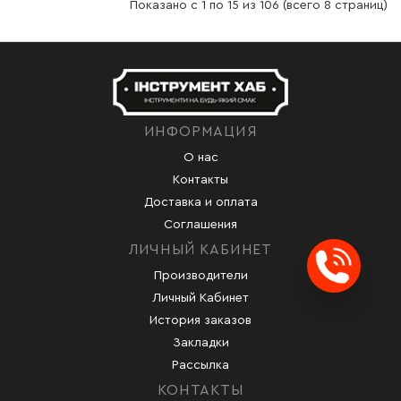
Показано с 1 по 15 из 106 (всего 8 страниц)
ИНФОРМАЦИЯ
О нас
Контакты
Доставка и оплата
Соглашения
ЛИЧНЫЙ КАБИНЕТ
Производители
Заказ
Личный Кабинет
История заказов
Закладки
Рассылка
КОНТАКТЫ