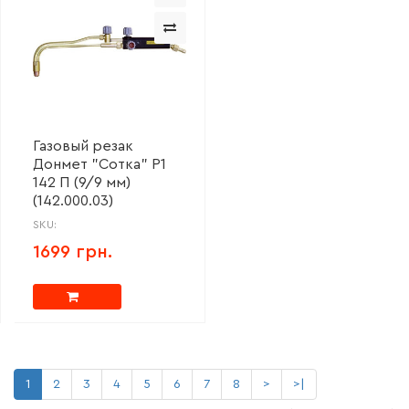
Газовый резак
Донмет "Сотка" Р1
142 П (9/9 мм)
(142.000.03)
SKU:
1699 грн.
1
2
3
4
5
6
7
8
>
>|