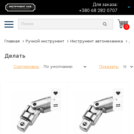
Для заказа:
+380 68 282 0707
0
Главная
Ручной инструмент
Инструмент автомеханика
Де
Делать
Сортировка:
Показать: