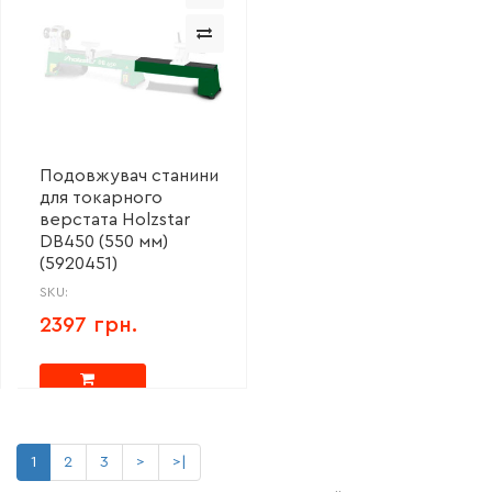
Подовжувач станини
для токарного
верстата Holzstar
DB450 (550 мм)
(5920451)
SKU:
2397 грн.
1
2
3
>
>|