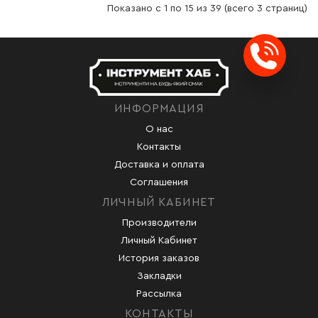
Показано с 1 по 15 из 39 (всего 3 страниц)
Заказ
ИНФОРМАЦИЯ
О нас
Контакты
Доставка и оплата
Соглашения
ЛИЧНЫЙ КАБИНЕТ
Производители
Личный Кабинет
История заказов
Закладки
Рассылка
КОНТАКТЫ