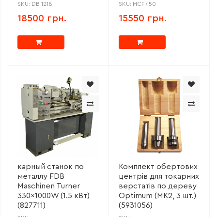
SKU: DB 1218
SKU: MCF 450
18500 грн.
15550 грн.
карный станок по
Комплект обертових
металлу FDB
центрів для токарних
Maschinen Turner
верстатів по дереву
330x1000W (1.5 кВт)
Optimum (МК2, 3 шт.)
(827711)
(5931056)