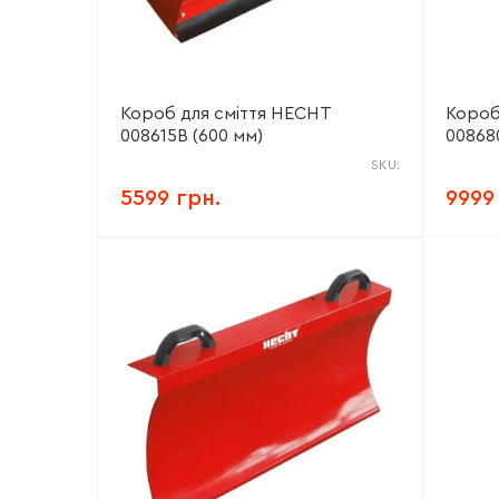
Короб для сміття HECHT
Короб
008615В (600 мм)
00868
SKU:
5599 грн.
9999