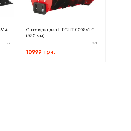
861A
Сніговідкидач HECHT 000861 C
(550 мм)
SKU:
SKU:
10999 грн.