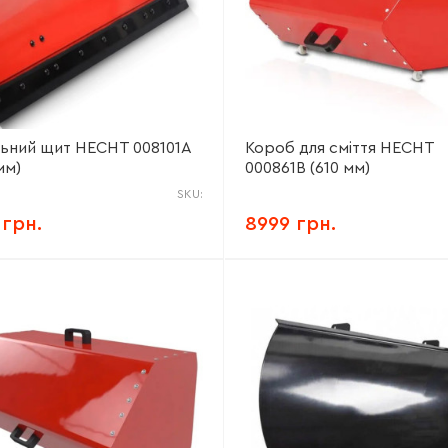
льний щит HECHT 008101A
Короб для сміття HECHT
мм)
000861B (610 мм)
SKU:
 грн.
8999 грн.