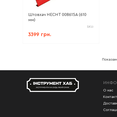
Штовхач HECHT 008615А (610
мм)
SKU:
3399 грн.
Показано
ИНФО
О нас
Контак
Доставк
Соглаш