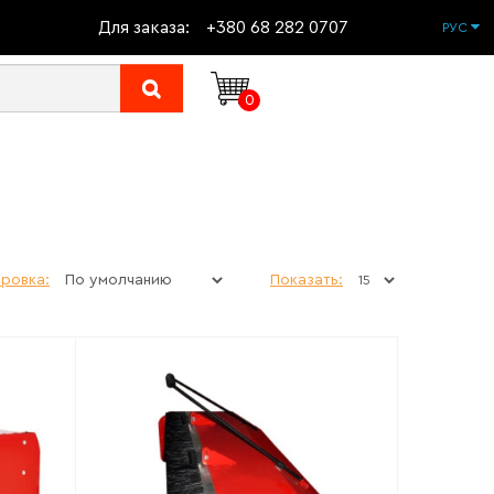
Для заказа:
+380 68 282 0707
РУС
0
ровка:
Показать: