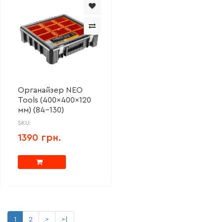
Органайзер NEO
Tools (400x400x120
мм) (84-130)
SKU:
1390 грн.
1
2
>
>|