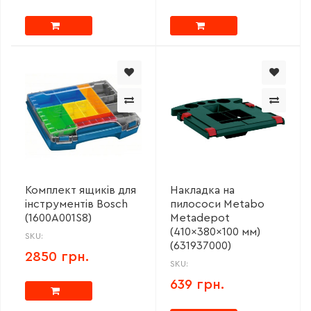
Комплект ящиків для
Накладка на
інструментів Bosch
пилососи Metabo
(1600A001S8)
Metadepot
(410x380x100 мм)
SKU:
(631937000)
2850 грн.
SKU:
639 грн.