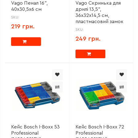
Vago Пенал 16",
Vago Скринька для
40х30,5х6 см
дрилі 13,5",
36х32х14,5 см,
SKU:
пластмасовий замок
219 грн.
SKU:
249 грн.
Кейс Bosch I-Boxx 53
Кейс Bosch I-Boxx 72
Professional
Professional