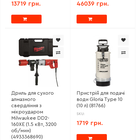
13719 грн.
46039 грн.
Дриль для сухого
Пристрій для подачі
алмазного
води Gloria Type 10
свердління з
(10 л) (81766)
мікроударом
SKU:
Milwaukee DD2-
1719 грн.
160XE (1.5 кВт, 3200
об/мин)
(4933368690)