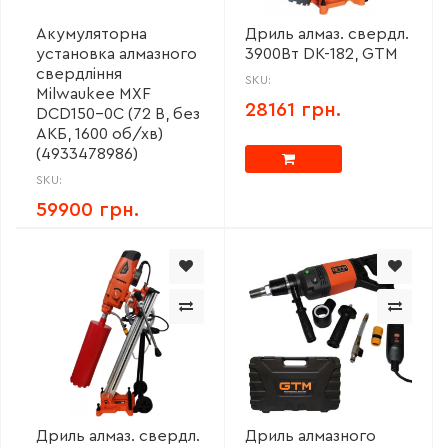
Акумуляторна
Дриль алмаз. свердл.
установка алмазного
3900Вт DK-182, GTM
свердління
SKU:
Milwaukee MXF
28161 грн.
DCD150-0C (72 В, без
АКБ, 1600 об/хв)
(4933478986)
SKU:
59900 грн.
Дриль алмаз. свердл.
Дриль алмазного