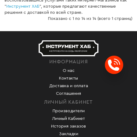
воспользовавшись услугами таких интернет-магазинов как
"
Инструмент ХАБ
", которые предлагают качественные
решения с доставкой по всей стране.
Показано с 1 по 14 из 14 (всего 1 страниц)
ИНФОРМАЦИЯ
Заказ
О нас
Контакты
Доставка и оплата
Соглашения
ЛИЧНЫЙ КАБИНЕТ
Производители
Личный Кабинет
История заказов
Закладки