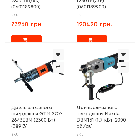
2800 об/хв)
1250 об/хв)
(0601189800)
(0601189900)
SKU:
SKU:
73260 грн.
120420 грн.
Дриль алмазного
Дриль алмазного
свердління GTM SCY-
свердління Makita
26/3EBM (2300 Вт)
DBM131 (1.7 кВт, 2000
(38913)
об/хв)
SKU:
SKU: