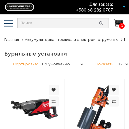
Для заказа:
+380 68 282 0707
0
Главная
Аккумуляторная техника и электроинструменты
Бу
Бурильные установки
Сортировка:
Показать: