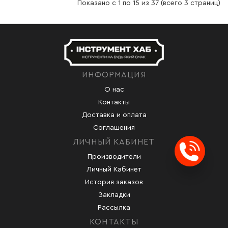
Показано с 1 по 15 из 37 (всего 3 страниц)
ИНФОРМАЦИЯ
О нас
Контакты
Доставка и оплата
Соглашения
ЛИЧНЫЙ КАБИНЕТ
Производители
Заказ
Личный Кабинет
История заказов
Закладки
Рассылка
КОНТАКТЫ