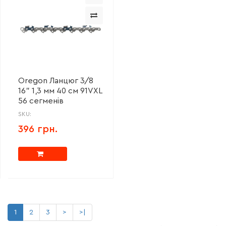
Oregon Ланцюг 3/8
16" 1,3 мм 40 см 91VXL
56 сегменів
SKU:
396 грн.
1
2
3
>
>|