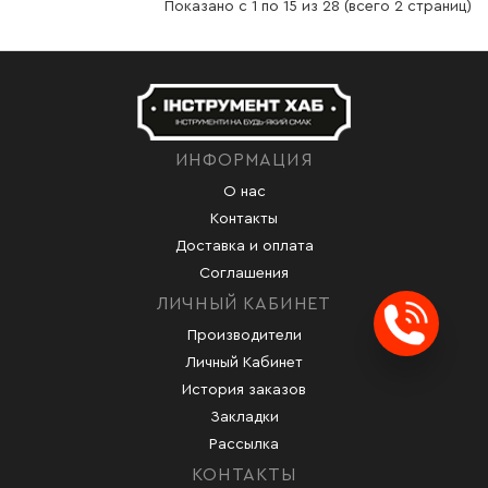
Показано с 1 по 15 из 28 (всего 2 страниц)
ИНФОРМАЦИЯ
О нас
Контакты
Доставка и оплата
Соглашения
ЛИЧНЫЙ КАБИНЕТ
Производители
Заказ
Личный Кабинет
История заказов
Закладки
Рассылка
КОНТАКТЫ