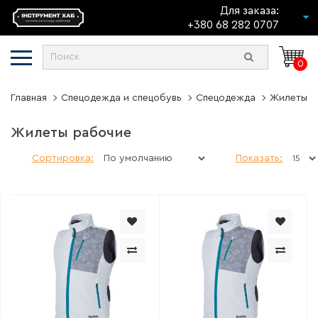
Для заказа:
+380 68 282 0707
0
Главная
Спецодежда и спецобувь
Спецодежда
Жилеты р
Жилеты рабочие
Сортировка:
Показать: