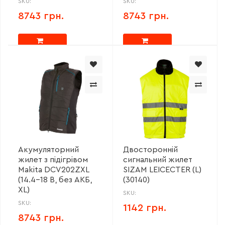
SKU:
SKU:
8743 грн.
8743 грн.
Акумуляторний
Двосторонній
жилет з підігрівом
сигнальний жилет
Makita DCV202ZXL
SIZAM LEICECTER (L)
(14.4-18 В, без АКБ,
(30140)
XL)
SKU:
SKU:
1142 грн.
8743 грн.