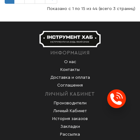
Показано с 1 по 15 из 44 (всего 3 страниц)
ИНФОРМАЦИЯ
О нас
Контакты
Доставка и оплата
Соглашения
ЛИЧНЫЙ КАБИНЕТ
Заказ
Производители
Личный Кабинет
История заказов
Закладки
Рассылка