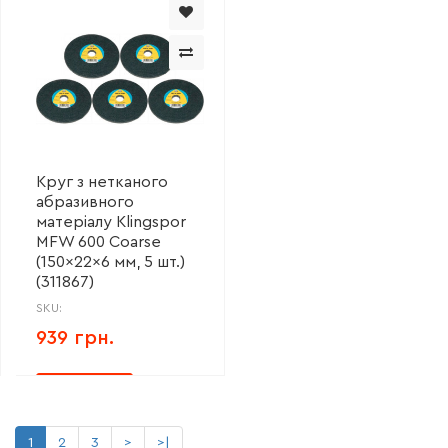
Круг з нетканого
абразивного
матеріалу Klingspor
MFW 600 Coarse
(150x22x6 мм, 5 шт.)
(311867)
SKU:
939 грн.
1
2
3
>
>|