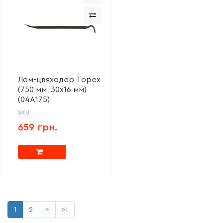
Лом-цвяходер Topex
(750 мм, 30x16 мм)
(04A175)
SKU:
659 грн.
1
2
>
>|