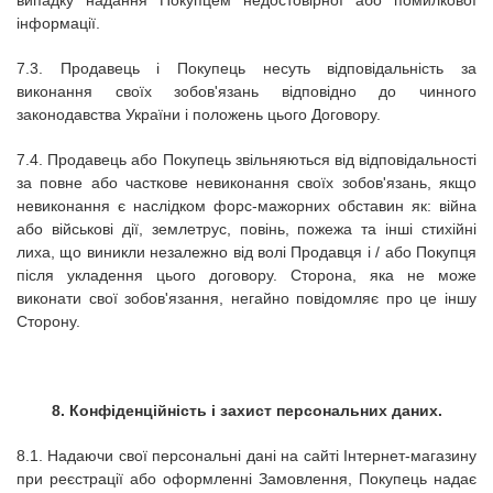
випадку надання Покупцем недостовірної або помилкової
інформації.
7.3.
Продавець і Покупець несуть відповідальність за
виконання своїх зобов'язань відповідно до чинного
законодавства України і положень цього Договору.
7.4.
Продавець або Покупець звільняються від відповідальності
за повне або часткове невиконання своїх зобов'язань, якщо
невиконання є наслідком форс-мажорних обставин як: війна
або військові дії, землетрус, повінь, пожежа та інші стихійні
лиха, що виникли незалежно від волі Продавця і / або Покупця
після укладення цього договору.
Сторона, яка не може
виконати свої зобов'язання, негайно повідомляє про це іншу
Сторону.
8. Конфіденційність і захист персональних даних.
8.1. Надаючи свої персональні дані на сайті Інтернет-магазину
при реєстрації або оформленні Замовлення, Покупець надає