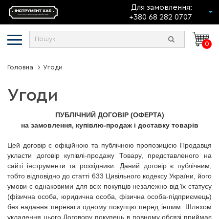
Для замовлення:
+380 68 282 0707
0
Головна
Угоди
Угоди
ПУБЛІЧНИЙ ДОГОВІР (ОФЕРТА)
на замовлення, купівлю-продаж і доставку товарів
Цей договір є офіційною та публічною пропозицією Продавця
укласти договір купівлі-продажу Товару, представленого на
сайті інструменти та розхідники. Даний договір є публічним,
тобто відповідно до статті 633 Цивільного кодексу України, його
умови є однаковими для всіх покупців незалежно від їх статусу
(фізична особа, юридична особа, фізична особа-підприємець)
без надання переваги одному покупцю перед іншим. Шляхом
укладення цього Договору покупець в повному обсязі приймає