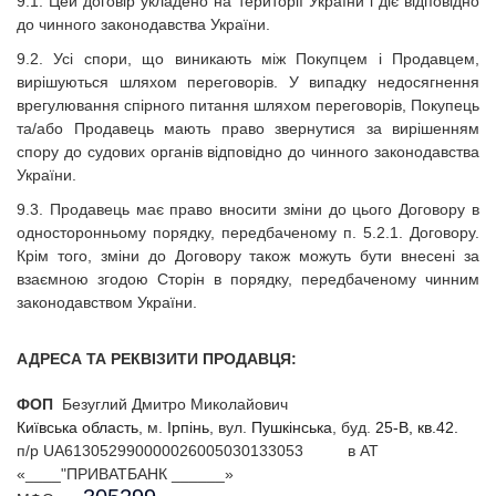
9.1. Цей договір укладено на території України і діє відповідно
до чинного законодавства України.
9.2. Усі спори, що виникають між Покупцем і Продавцем,
вирішуються шляхом переговорів. У випадку недосягнення
врегулювання спірного питання шляхом переговорів, Покупець
та/або Продавець мають право звернутися за вирішенням
спору до судових органів відповідно до чинного законодавства
України.
9.3. Продавець має право вносити зміни до цього Договору в
односторонньому порядку, передбаченому п. 5.2.1. Договору.
Крім того, зміни до Договору також можуть бути внесені за
взаємною згодою Сторін в порядку, передбаченому чинним
законодавством України.
АДРЕСА ТА РЕКВІЗИТИ ПРОДАВЦЯ:
ФОП
Безуглий Дмитро Миколайович
Київська область
, м.
Ірпінь
, вул.
Пушкінська
, буд.
25-В
,
кв
.
42.
п/р
UA613052990000026005030133053 в АТ
«____"ПРИВАТБАНК ______»