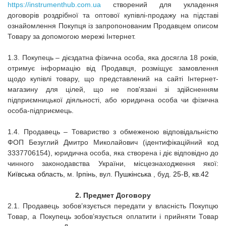
https://instrumenthub.com.ua
створений для укладення
договорів роздрібної та оптової купівлі-продажу на підставі
ознайомлення Покупця із запропонованим Продавцем описом
Товару за допомогою мережі Інтернет.
1.3. Покупець – дієздатна фізична особа, яка досягла 18 років,
отримує інформацію від Продавця, розміщує замовлення
щодо купівлі товару, що представлений на сайті Інтернет-
магазину для цілей, що не пов'язані зі здійсненням
підприємницької діяльності, або юридична особа чи фізична
особа-підприємець.
1.4. Продавець – Товариство з обмеженою відповідальністю
ФОП Безуглий Дмитро Миколайович (ідентифікаційний код
3337706154), юридична особа, яка створена і діє відповідно до
чинного законодавства України, місцезнаходження якої:
Київська область
, м.
Ірпінь
, вул.
Пушкінська
, буд.
25-В
,
кв
.
42
2.
Предмет Договору
2.1. Продавець зобов’язується передати у власність Покупцю
Товар, а Покупець зобов’язується оплатити і прийняти Товар