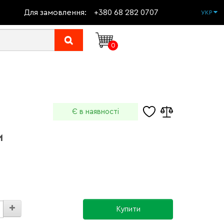
Для замовлення:
+380 68 282 0707
УКР
0
Є в наявності
м
Купити