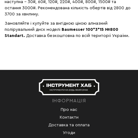
наступна – 30#, 60#, 120#, 220#, 400#, 800#, 1500# та
остання 3000#. Рекомендована кількість обертів від 2800 до
3700 за хвилину.
Замовляйте і купуйте за вигідною ціною алмазний
полірувальний диск моделі
Baumesser
100*3*15 №800
Standart.
Доставка безкоштовна по всій території України.
ІНФОРМАЦІЯ
Про нас
Контакти
Доставка та оплата
Угоди