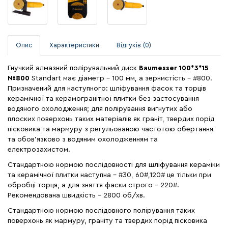
Опис
Характеристики
Відгуків (0)
Гнучкий алмазний полірувальний диск
Baumesser
100*3*15
№800
Standart має діаметр – 100 мм, а зернистість - #800.
Призначений для наступного: шліфування фасок та торців
керамічної та керамогранітної плитки без застосування
водяного охолодження; для полірування вигнутих або
плоских поверхонь таких матеріалів як граніт, твердих порід
пісковика та мармуру з регульованою частотою обертання
та обов'язково з водяним охолодженням та
електрозахистом.
Стандартною нормою послідовності для шліфування кераміки
та керамічної плитки наступна - #30, 60#,120# це тільки при
обробці торця, а для зняття фаски строго - 220#.
Рекомендована швидкість – 2800 об/хв.
Стандартною нормою послідовного полірування таких
поверхонь як мармуру, граніту та твердих порід пісковика