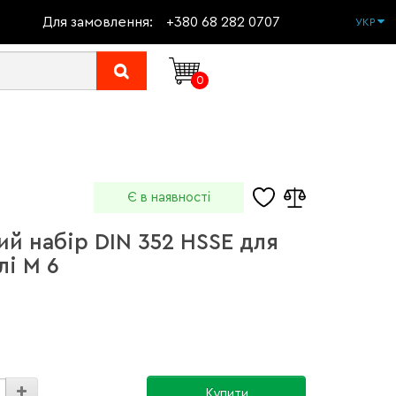
Для замовлення:
+380 68 282 0707
УКР
0
Є в наявності
ий набір DIN 352 HSSE для
лі М 6
Купити