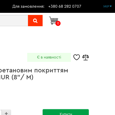
Для замовлення:
+380 68 282 0707
УКР
0
Є в наявності
уретановим покриттям
UR (8"/ M)
Купити