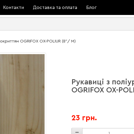
Контакти
Доставка та оплата
Блог
покриттям OGRIFOX OX-POLIUR (8"/ M)
Рукавиці з полі
OGRIFOX OX-POLI
23 грн.