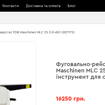
Контакти
Доставка та оплата
Блог
рстат FDB Maschinen MLС 25 (1.8 кВт) (827172)
Фуговально-рей
Maschinen MLС 25 
інструмент для 
16250 грн.