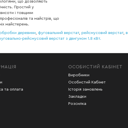
ологіями, що дозволяють
чність. Простий у
 висоти і товщини
професіоналів та майстрів, що
ніх майстерень.
 обробки деревини
,
фуговальний верстат
,
рейсмусовий верстат
,
в
фуговально-рейсмусовий верстат з двигуном 1.8 кВт.
РМАЦІЯ
ОСОБИСТИЙ КАБІНЕТ
с
Виробники
и
Особистий Кабінет
а та оплата
Історія замовлень
Закладки
Розсилка