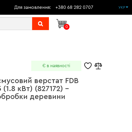
Для замовлення:
+380 68 282 0707
УКР
0
Є в наявності
смусовий верстат FDB
(1.8 кВт) (827172) –
обробки деревини