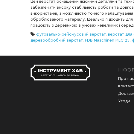
Цей верстат оснащений якісними деталями та техн
забезпечити високу стабільність роботи та довгові
використанні, з можливістю точного налаштування
оброблюваного матеріалу. Ідеально підходить для 
працюють з деревиною в умовах невеликих і серед
фуговально-рейсмусовий верстат
,
верстат для
деревообробний верстат
,
FDB Maschinen MLС 25
,
ІНФО
Про на
Контакт
Доставк
Угоди