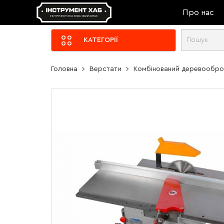
Про нас
КАТЕГОРІЇ
Головна
Верстати
Комбінований деревооброб