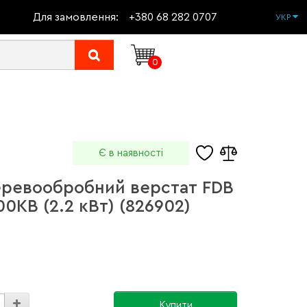
Для замовлення:
+380 68 282 0707
УКР
0
Є в наявності
еревообробний верстат FDB
0КВ (2.2 кВт) (826902)
Купити