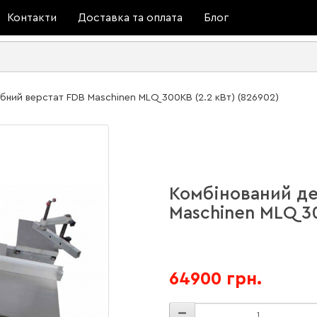
Контакти
Доставка та оплата
Блог
ний верстат FDB Maschinen MLQ 300КВ (2.2 кВт) (826902)
Комбінований д
Maschinen MLQ 30
64900 грн.