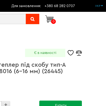
Для замовлення:
+380 68 282 0707
УКР
0
Є в наявності
еплер під скобу тип-А
8016 (6-16 мм) (26445)
Купити