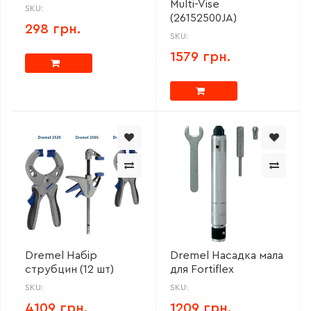
Multi-Vise
SKU:
(26152500JA)
298 грн.
SKU:
1579 грн.
Dremel Набір
Dremel Насадка мала
струбцин (12 шт)
для Fortiflex
SKU:
SKU:
4109 грн.
1209 грн.