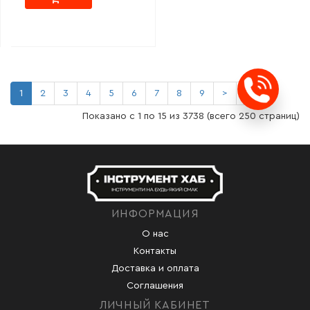
1
2
3
4
5
6
7
8
9
>
>|
Заказ
Показано с 1 по 15 из 3738 (всего 250 страниц)
ИНФОРМАЦИЯ
О нас
Контакты
Доставка и оплата
Соглашения
ЛИЧНЫЙ КАБИНЕТ