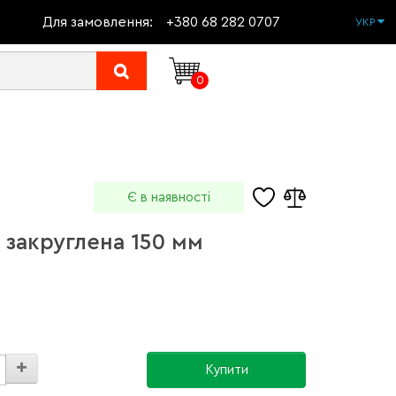
Для замовлення:
+380 68 282 0707
УКР
0
Є в наявності
 закруглена 150 мм
Купити